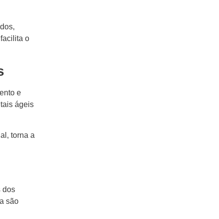
ados,
acilita o
s
mento e
tais ágeis
l, torna a
s dos
ra são