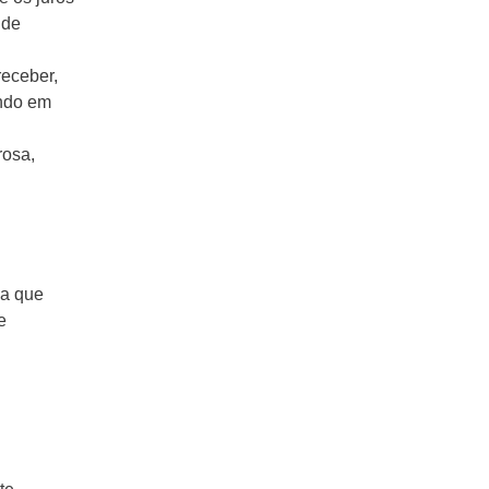
 de
receber,
ando em
rosa,
ca que
e