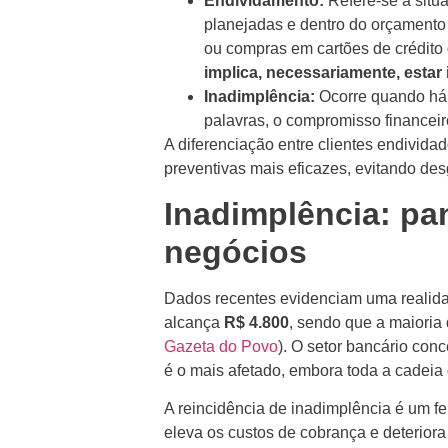
Endividamento:
Refere-se à situ
planejadas e dentro do orçamento 
ou compras em cartões de crédito
implica, necessariamente, estar
Inadimplência:
Ocorre quando há 
palavras, o compromisso financeir
A diferenciação entre clientes endivida
preventivas mais eficazes, evitando de
Inadimplência: pa
negócios
Dados recentes evidenciam uma realida
alcança
R$ 4.800
, sendo que a maioria
Gazeta do Povo
). O setor bancário con
é o mais afetado, embora toda a cadeia
A reincidência de inadimplência é um f
eleva os custos de cobrança e deteriora