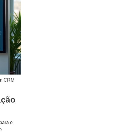
 um CRM
ação
para o
e