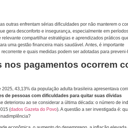
 outras enfrentam sérias dificuldades por não manterem o con
que gera desconforto e insegurança, especialmente em período
é relevante compartilhar estratégias e aprendizados práticos qu
ara uma gestão financeira mais saudável. Antes, é importante
 recorrente e quais medidas podem ser adotadas para preveni-l
os nos pagamentos ocorrem 
 2025, 43,13% da população adulta brasileira apresentava con
es de pessoas com dificuldades para quitar suas dívidas
 se deteriorou ao se considerar a última década: o número de in
015 (
dados Gazeta do Povo
). A questão a ser investigada é: qu
 inadimplência?
dade econômica, o aumento do desemprego, a inflação elevada 