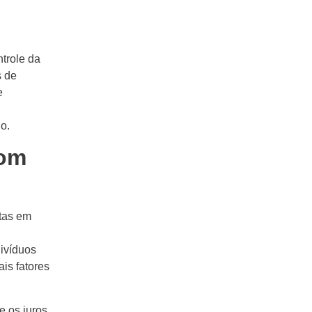
trole da
s de
e
o.
com
tas em
divíduos
ais fatores
e os juros