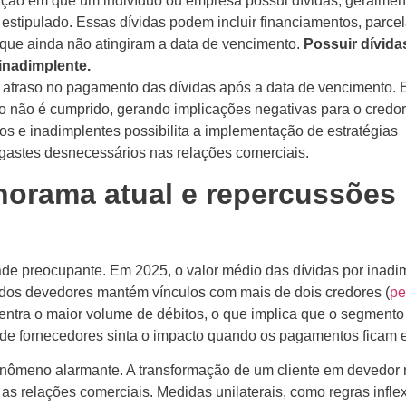
ação em que um indivíduo ou empresa possui dívidas, geralmen
estipulado. Essas dívidas podem incluir financiamentos, parc
 que ainda não atingiram a data de vencimento.
Possuir dívida
 inadimplente.
atraso no pagamento das dívidas após a data de vencimento. 
o não é cumprido, gerando implicações negativas para o credor
dos e inadimplentes possibilita a implementação de estratégias
sgastes desnecessários nas relações comerciais.
norama atual e repercussões
de preocupante. Em 2025, o valor médio das dívidas por inadi
 dos devedores mantém vínculos com mais de dois credores (
pe
centra o maior volume de débitos, o que implica que o segmento
 de fornecedores sinta o impacto quando os pagamentos ficam 
enômeno alarmante. A transformação de um cliente em devedor 
 as relações comerciais. Medidas unilaterais, como regras infle