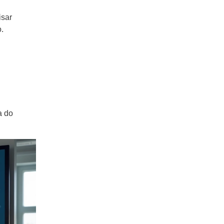
isar
.
a do