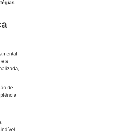
atégias
ça
damental
 e a
onalizada,
ção de
plência.
s.
indível