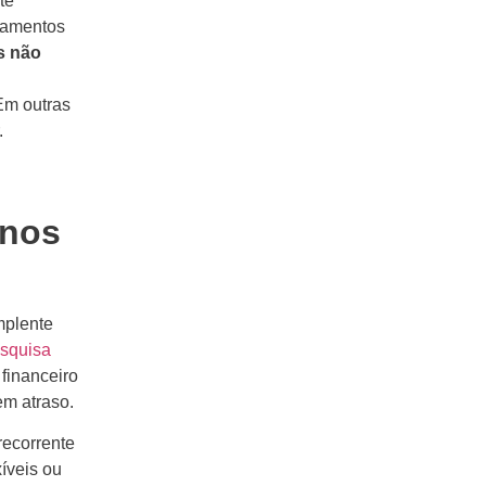
te
elamentos
s não
Em outras
.
 nos
mplente
squisa
 financeiro
em atraso.
recorrente
xíveis ou