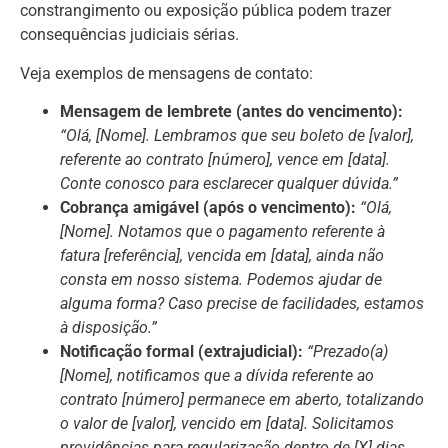
constrangimento ou exposição pública podem trazer
consequências judiciais sérias.
Veja exemplos de mensagens de contato:
Mensagem de lembrete (antes do vencimento):
“Olá, [Nome]. Lembramos que seu boleto de [valor],
referente ao contrato [número], vence em [data].
Conte conosco para esclarecer qualquer dúvida.”
Cobrança amigável (após o vencimento):
“Olá,
[Nome]. Notamos que o pagamento referente à
fatura [referência], vencida em [data], ainda não
consta em nosso sistema. Podemos ajudar de
alguma forma? Caso precise de facilidades, estamos
à disposição.”
Notificação formal (extrajudicial):
“Prezado(a)
[Nome], notificamos que a dívida referente ao
contrato [número] permanece em aberto, totalizando
o valor de [valor], vencido em [data]. Solicitamos
providências para regularização dentro de [X] dias,