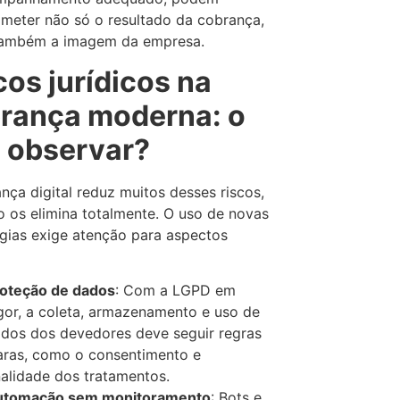
eter não só o resultado da cobrança,
ambém a imagem da empresa.
cos jurídicos na
rança moderna: o
 observar?
nça digital reduz muitos desses riscos,
 os elimina totalmente. O uso de novas
gias exige atenção para aspectos
oteção de dados
: Com a LGPD em
gor, a coleta, armazenamento e uso de
dos dos devedores deve seguir regras
aras, como o consentimento e
nalidade dos tratamentos.
utomação sem monitoramento
: Bots e