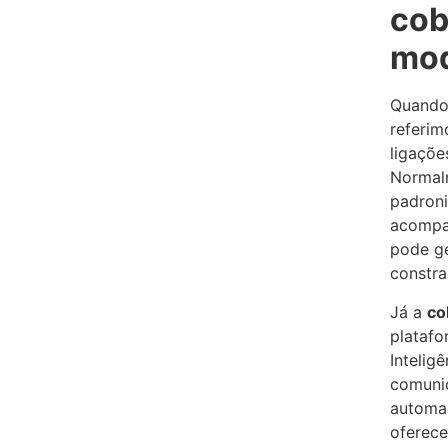
cob
mo
Quando
referim
ligaçõe
Normalm
padroni
acompa
pode ge
constra
Já a
co
platafo
Intelig
comunic
automa
oferece