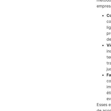
empres
Co
co
li
pr
de
Vi
in
te
tr
ju
Fa
co
im
ét
ev
Esses e
de aco