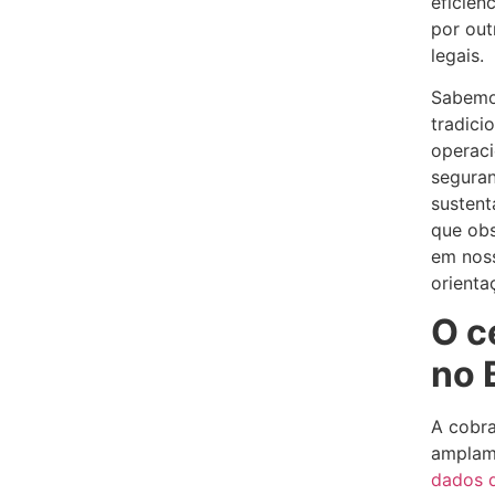
eficiên
por out
legais.
Sabemo
tradici
operaci
seguran
sustent
que obs
em noss
orienta
O c
no 
A cobra
amplame
dados 