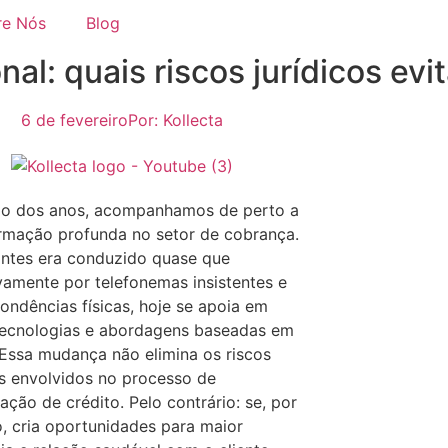
re Nós
Blog
l: quais riscos jurídicos evit
6 de fevereiro
Por:
Kollecta
go dos anos, acompanhamos de perto a
rmação profunda no setor de cobrança.
ntes era conduzido quase que
vamente por telefonemas insistentes e
ondências físicas, hoje se apoia em
tecnologias e abordagens baseadas em
Essa mudança não elimina os riscos
os envolvidos no processo de
ação de crédito. Pelo contrário: se, por
, cria oportunidades para maior