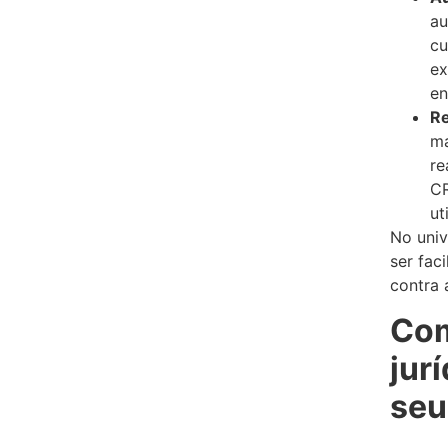
au
cu
ex
en
Re
ma
re
CR
ut
No univ
ser fac
contra 
Com
jur
seu