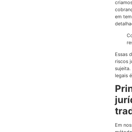
criamo
cobranç
em temp
detalha
Co
re
Essas d
riscos 
sujeita
legais 
Pri
jur
tra
Em noss
métodos