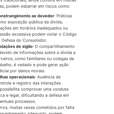
as, podem esbarrar em riscos como:
nstrangimento ao devedor
: Práticas
mo exposição pública da dívida,
gações em horários inadequados ou
essão excessiva podem violar o Código
 Defesa do Consumidor.
olações de sigilo
: O compartilhamento
devido de informações sobre a dívida a
rceiros, como familiares ou colegas de
abalho, é vedado e pode gerar ação
dicial por danos morais.
lhas operacionais
: Ausência de
ntrole e registro das interações
possibilita comprovar uma conduta
ica e legal, dificultando a defesa em
entuais processos.
rros, muitas vezes cometidos por falta
mpanhamento adequado, podem