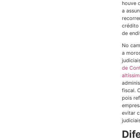
houve q
a assun
recorr
crédito
de endi
No camp
a moros
judicia
de Con
altíssi
adminis
fiscal.
pois re
empresa
evitar 
judiciai
Dif