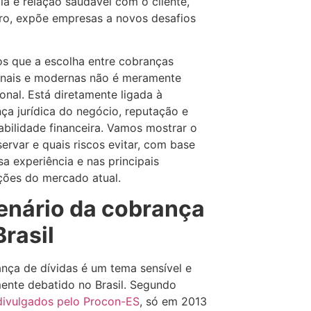
cia e relação saudável com o cliente,
ro, expõe empresas a novos desafios
s que a escolha entre cobranças
onais e modernas não é meramente
onal. Está diretamente ligada à
ça jurídica do negócio, reputação e
abilidade financeira. Vamos mostrar o
ervar e quais riscos evitar, com base
a experiência e nas principais
ções do mercado atual.
enário da cobrança
Brasil
nça de dívidas é um tema sensível e
nte debatido no Brasil. Segundo
divulgados pelo Procon-ES
, só em 2013