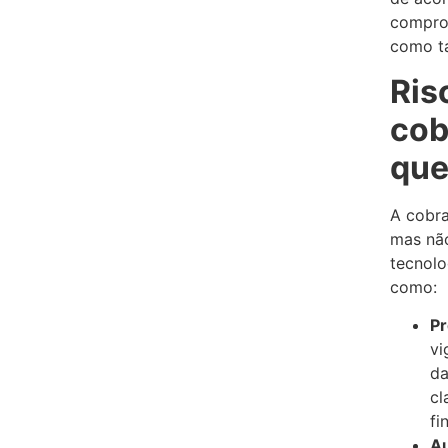
comprom
como t
Ris
cob
que
A cobra
mas não
tecnolo
como:
Pr
vi
da
cl
fi
A