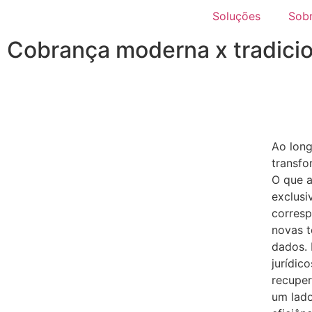
Soluções
Sob
Cobrança moderna x tradiciona
Ao lon
transfo
O que a
exclusi
corresp
novas 
dados. 
jurídic
recuper
um lado