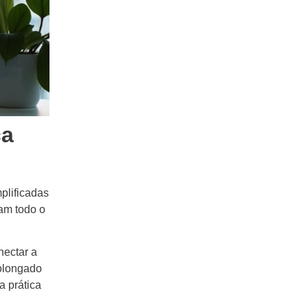
ça
plificadas
am todo o
nectar a
rolongado
a prática