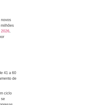
e novos
 milhões
e 2026
,
hor
s
de 41 a 60
tamento de
m ciclo
 se
empresas