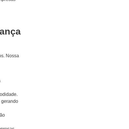
rança
ios. Nossa
a
odidade.
, gerando
são
mpresas