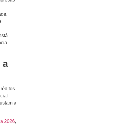
ade.
a
está
ncia
 a
réditos
cial
justam a
ra 2026
,