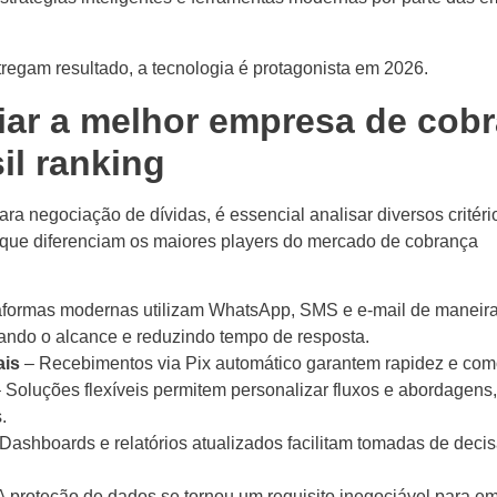
regam resultado, a tecnologia é protagonista em 2026.
liar a melhor empresa de cob
il ranking
a negociação de dívidas, é essencial analisar diversos critér
 que diferenciam os maiores players do mercado de cobrança
aformas modernas utilizam WhatsApp, SMS e e-mail de maneir
ando o alcance e reduzindo tempo de resposta.
ais
– Recebimentos via Pix automático garantem rapidez e com
 Soluções flexíveis permitem personalizar fluxos e abordagens
.
Dashboards e relatórios atualizados facilitam tomadas de deci
A proteção de dados se tornou um requisito inegociável para e