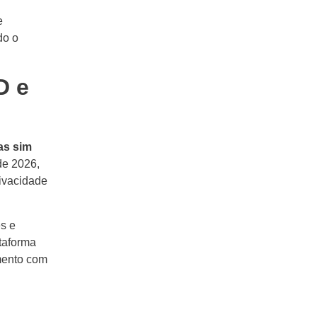
e
do o
D e
as sim
de 2026,
rivacidade
s e
ataforma
mento com