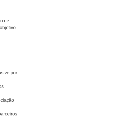
xo de
objetivo
usive por
os
ociação
parceiros