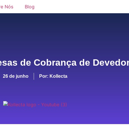
re Nós
Blog
sas de Cobrança de Devedor
26 de junho
Por:
Kollecta