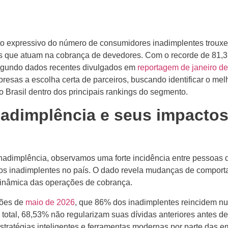
nto expressivo do número de consumidores inadimplentes troux
s que atuam na cobrança de devedores. Com o recorde de 81,3
 segundo dados recentes divulgados em
reportagem de janeiro d
resas a escolha certa de parceiros, buscando identificar o mel
 Brasil dentro dos principais rankings do segmento.
inadimplência e seus impacto
nadimplência, observamos uma forte incidência entre pessoas 
dos inadimplentes no país. O dado revela mudanças de compor
dinâmica das operações de cobrança.
ções de
maio de 2026
, que 86% dos inadimplentes reincidem nu
total, 68,53% não regularizam suas dívidas anteriores antes de
stratégias inteligentes e ferramentas modernas por parte das 